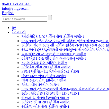
86-0311-85415145
info@yingyee.cn
English
ઘર
ઉત્પાદનો
ઓટોમેટિક C/Z પર્લિન રોલ ફોર્મિંગ મશીન
સ્ટડ અને ટ્રેક મેટલ સ્ટડ સી પર્લિન ફરિંગ ચેનલ જીપ્સમ 
સીલિંગ મેટલ સ્ટડ સી પર્લિન ફરિંગ ચેનલ જીપ્સમ સ્ટડ ફો
સ્ટડ અને ટ્રેક/ડ્રોલ/સી ચેનલ/મુખ્ય ચેનલ/વોલ એંગલ ફો
ચમકદાર ટાઇલ રૂફ શીટ બનાવવાનું મશીન
ટ્રેપેઝોઇડ રૂફ શીટ રોલ બનાવવાનું મશીન
ડબલ લેયર રોલ ફોર્મિંગ મશીન
સ્ટેન્ડિંગ સીમ રોલ ફોર્મિંગ મશીન
PPGI પ્રીપેઇન્ટેડ ગેલ્વેનાઈઝ્ડ કોઇલ
રોલર શટર રોલ ફોર્મિંગ મશીન
લોંગ સ્પાન રોલ ફોર્મિંગ મશીન
એચ બીમ વેલ્ડીંગ લાઇન
સ્ટડ અને ટ્રેક/ડ્રોલ/સી ચેનલ/મુખ્ય ચેનલ/વોલ એંગલ ફો
સ્ટોન કોટેડ છત ટાઇલ ઉત્પાદન લાઇન
સેન્ડવીચ પેનલ ઉત્પાદન લાઇન
સ્ટોરેજ સીધા રોલ ફોર્મિંગ મશીન
સ્ટોરેજ બીમ રોલ ફોર્મિંગ મશીન