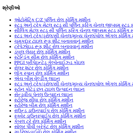
શ્રેણીઓ
ઓટોમેટિક C/Z પર્લિન રોલ ફોર્મિંગ મશીન
સ્ટડ અને ટ્રેક મેટલ સ્ટડ સી પર્લિન ફરિંગ ચેનલ જીપ્સમ સ્ટડ ફ
સીલિંગ મેટલ સ્ટડ સી પર્લિન ફરિંગ ચેનલ જીપ્સમ સ્ટડ ફોર્મિંગ
સ્ટડ અને ટ્રેક/ડ્રોલ/સી ચેનલ/મુખ્ય ચેનલ/વોલ એંગલ ફોર્મિં
ચમકદાર ટાઇલ રૂફ શીટ બનાવવાનું મશીન
ટ્રેપેઝોઇડ રૂફ શીટ રોલ બનાવવાનું મશીન
ડબલ લેયર રોલ ફોર્મિંગ મશીન
સ્ટેન્ડિંગ સીમ રોલ ફોર્મિંગ મશીન
PPGI પ્રીપેઇન્ટેડ ગેલ્વેનાઈઝ્ડ કોઇલ
રોલર શટર રોલ ફોર્મિંગ મશીન
લોંગ સ્પાન રોલ ફોર્મિંગ મશીન
એચ બીમ વેલ્ડીંગ લાઇન
સ્ટડ અને ટ્રેક/ડ્રોલ/સી ચેનલ/મુખ્ય ચેનલ/વોલ એંગલ ફોર્મિં
સ્ટોન કોટેડ છત ટાઇલ ઉત્પાદન લાઇન
સેન્ડવીચ પેનલ ઉત્પાદન લાઇન
સ્ટોરેજ સીધા રોલ ફોર્મિંગ મશીન
સ્ટોરેજ બીમ રોલ ફોર્મિંગ મશીન
રાઉન્ડ ડાઉનપાઈપ રોલ ફોર્મિંગ મશીન
સ્ક્વેર ડાઉનસ્પાઈપ રોલ ફોર્મિંગ મશીન
કેબલ ટ્રે રોલ ફોર્મિંગ મશીન
સોલર પીવી બ્રેકેટ રોલ ફોર્મિંગ મશીન
ગાર્ડરેલ(હાઈવે) રોલ ફોર્મિંગ મશીન