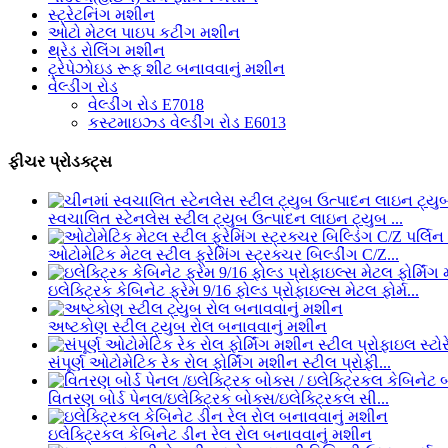
સ્ટ્રેટનિંગ મશીન
ઓટો મેટલ પાઇપ કટીંગ મશીન
થ્રેડ રોલિંગ મશીન
ટ્રેપેઝોઇડ રૂફ શીટ બનાવવાનું મશીન
વેલ્ડીંગ રોડ
વેલ્ડીંગ રોડ E7018
કસ્ટમાઇઝ્ડ વેલ્ડીંગ રોડ E6013
ફીચર પ્રોડક્ટ્સ
સ્વચાલિત સ્ટેનલેસ સ્ટીલ ટ્યુબ ઉત્પાદન લાઇન ટ્યુબ ...
ઓટોમેટિક મેટલ સ્ટીલ ફ્રેમિંગ સ્ટ્રક્ચર બિલ્ડીંગ C/Z...
ઇલેક્ટ્રિક કેબિનેટ ફ્રેમ 9/16 ફોલ્ડ પ્રોફાઇલ્સ મેટલ ફોર્મ...
અષ્ટકોણ સ્ટીલ ટ્યુબ રોલ બનાવવાનું મશીન
સંપૂર્ણ ઓટોમેટિક રેક રોલ ફોર્મિંગ મશીન સ્ટીલ પ્રોફી...
વિતરણ બોર્ડ પેનલ/ઇલેક્ટ્રિક બોક્સ/ઇલેક્ટ્રિકલ સી...
ઇલેક્ટ્રિકલ કેબિનેટ ડીન રેલ રોલ બનાવવાનું મશીન