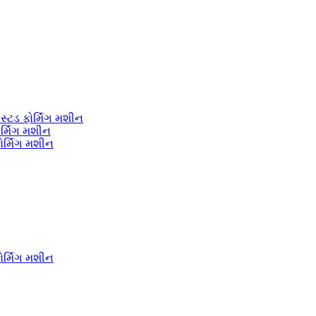
સ્ટડ ફોર્મિંગ મશીન
ર્મિંગ મશીન
ર્મિંગ મશીન
ર્મિંગ મશીન