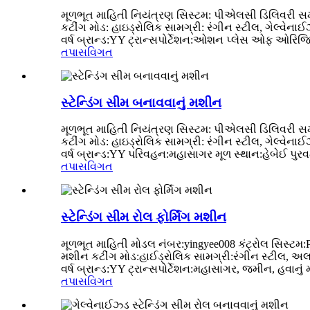
મૂળભૂત માહિતી નિયંત્રણ સિસ્ટમ: પીએલસી ડિલિવરી સમય
કટીંગ મોડ: હાઇડ્રોલિક સામગ્રી: રંગીન સ્ટીલ, ગેલ્વેન
વર્ષ બ્રાન્ડ:YY ટ્રાન્સપોર્ટેશન:ઓશન પ્લેસ ઓફ ઓરિજિન:
તપાસ
વિગત
સ્ટેન્ડિંગ સીમ બનાવવાનું મશીન
મૂળભૂત માહિતી નિયંત્રણ સિસ્ટમ: પીએલસી ડિલિવરી સમય
કટીંગ મોડ: હાઇડ્રોલિક સામગ્રી: રંગીન સ્ટીલ, ગેલ્વેન
વર્ષ બ્રાન્ડ:YY પરિવહન:મહાસાગર મૂળ સ્થાન:હેબેઈ પુરવઠા
તપાસ
વિગત
સ્ટેન્ડિંગ સીમ રોલ ફોર્મિંગ મશીન
મૂળભૂત માહિતી મોડલ નંબર:yingyee008 કંટ્રોલ સિસ્ટમ:
મશીન કટીંગ મોડ:હાઈડ્રોલિક સામગ્રી:રંગીન સ્ટીલ, અલવે
વર્ષ બ્રાન્ડ:YY ટ્રાન્સપોર્ટેશન:મહાસાગર, જમીન, હવાનું
તપાસ
વિગત