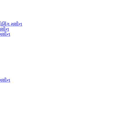
ોર્મિંગ મશીન
 મશીન
ગ મશીન
ગ મશીન