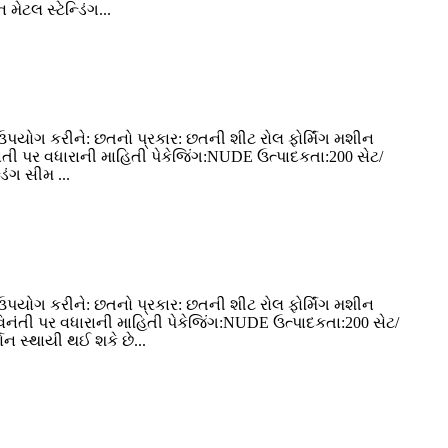
ટલ સ્ટેન્ડિંગ...
ઉપયોગ કરીને: છતનો પ્રકાર: છતની શીટ રોલ ફોર્મિંગ મશીન
િનંતી પર વધારાની માહિતી પેકેજિંગ:NUDE ઉત્પાદકતા:200 સેટ/
િંગ સીમ ...
ઉપયોગ કરીને: છતનો પ્રકાર: છતની શીટ રોલ ફોર્મિંગ મશીન
 વિનંતી પર વધારાની માહિતી પેકેજિંગ:NUDE ઉત્પાદકતા:200 સેટ/
ન સ્થાયી થઈ શકે છે...