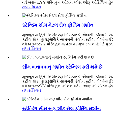
વર્ષ બ્રાન્ડ:YY પરિવહન:ઓશન પ્લેસ ઓફ ઓરિજિન:હેબેઈ સ
તપાસ
વિગત
સ્ટેન્ડિંગ સીમ મેટલ રોલ ફોર્મિંગ મશીન
મૂળભૂત માહિતી નિયંત્રણ સિસ્ટમ: પીએલસી ડિલિવરી સમય
કટીંગ મોડ: હાઇડ્રોલિક સામગ્રી: રંગીન સ્ટીલ, ગેલ્વેન
વર્ષ બ્રાન્ડ:YY પરિવહન:મહાસાગર મૂળ સ્થાન:હેબેઈ પુરવઠા
તપાસ
વિગત
સીમ બનાવવાનું મશીન સ્ટેન્ડિંગ કરી શકે છે
મૂળભૂત માહિતી નિયંત્રણ સિસ્ટમ: પીએલસી ડિલિવરી સમય
કટીંગ મોડ: હાઇડ્રોલિક સામગ્રી: રંગીન સ્ટીલ, ગેલ્વેન
વર્ષ બ્રાન્ડ:YY પરિવહન:ઓશન પ્લેસ ઓફ ઓરિજિન:હેબેઈ પ
તપાસ
વિગત
સ્ટેન્ડિંગ સીમ રૂફ શીટ રોલ ફોર્મિંગ મશીન