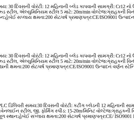
: 30 દિવસની વોરંટી: 12 મહિનાની બ્લેડ કાપવાની સામગ્રી: Cr12 નો 
ાઈઝ્ડ સ્ટીલ, એલ્યુમિનિયમ સ્ટીલ 5 માટે: 20m/min વોલ્ટેજ:ગ્રાહકની વ
હેબેઈ સપ્લાય ક્ષમતા:200 સેટ/વર્ષ પ્રમાણપત્ર:CE/ISO9001 ઉત્પાદન વર
: 30 દિવસની વોરંટી: 12 મહિનાની બ્લેડ કાપવાની સામગ્રી: Cr12 નો 
ાઈઝ્ડ સ્ટીલ, એલ્યુમિનિયમ સ્ટીલ 5 માટે: 20m/min વોલ્ટેજ:ગ્રાહકની વ
ની ક્ષમતા:200 સેટ/વર્ષ પ્રમાણપત્ર:CE/ISO9001 ઉત્પાદન વર્ણન સ્ટેન્ડ
PLC ડિલિવરી સમય:30 દિવસની વોરંટી: કટીંગ બ્લેડની 12 મહિનાની સામગ
નલાઈન સ્ટીલ, જી. ફોર્મિંગ સ્પીડ: 15-20m/મિનિટ વોલ્ટેજ:ગ્રાહકની 
 મૂળ સ્થાન:હેબેઈ સપ્લાય ક્ષમતા:200 સેટ/વર્ષ પ્રમાણપત્ર:CE/ ISO9001 