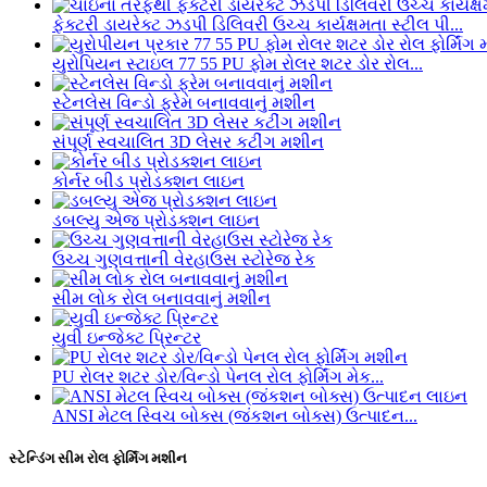
ફેક્ટરી ડાયરેક્ટ ઝડપી ડિલિવરી ઉચ્ચ કાર્યક્ષમતા સ્ટીલ પી...
યુરોપિયન સ્ટાઇલ 77 55 PU ફોમ રોલર શટર ડોર રોલ...
સ્ટેનલેસ વિન્ડો ફ્રેમ બનાવવાનું મશીન
સંપૂર્ણ સ્વચાલિત 3D લેસર કટીંગ મશીન
કોર્નર બીડ પ્રોડક્શન લાઇન
ડબલ્યુ એજ પ્રોડક્શન લાઇન
ઉચ્ચ ગુણવત્તાની વેરહાઉસ સ્ટોરેજ રેક
સીમ લોક રોલ બનાવવાનું મશીન
યુવી ઇન્જેક્ટ પ્રિન્ટર
PU રોલર શટર ડોર/વિન્ડો પેનલ રોલ ફોર્મિંગ મેક...
ANSI મેટલ સ્વિચ બોક્સ (જંકશન બોક્સ) ઉત્પાદન...
સ્ટેન્ડિંગ સીમ રોલ ફોર્મિંગ મશીન