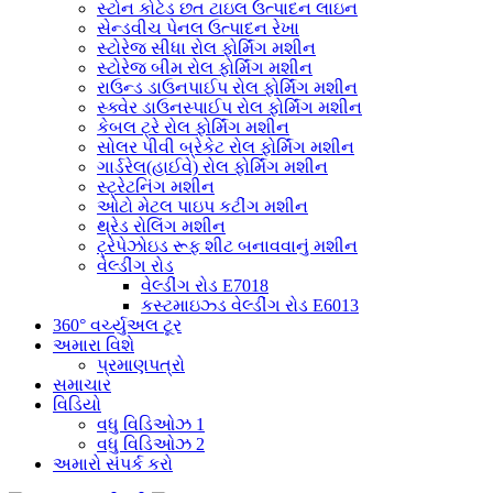
સ્ટોન કોટેડ છત ટાઇલ ઉત્પાદન લાઇન
સેન્ડવીચ પેનલ ઉત્પાદન રેખા
સ્ટોરેજ સીધા રોલ ફોર્મિંગ મશીન
સ્ટોરેજ બીમ રોલ ફોર્મિંગ મશીન
રાઉન્ડ ડાઉનપાઈપ રોલ ફોર્મિંગ મશીન
સ્ક્વેર ડાઉનસ્પાઈપ રોલ ફોર્મિંગ મશીન
કેબલ ટ્રે રોલ ફોર્મિંગ મશીન
સોલર પીવી બ્રેકેટ રોલ ફોર્મિંગ મશીન
ગાર્ડરેલ(હાઈવે) રોલ ફોર્મિંગ મશીન
સ્ટ્રેટનિંગ મશીન
ઓટો મેટલ પાઇપ કટીંગ મશીન
થ્રેડ રોલિંગ મશીન
ટ્રેપેઝોઇડ રૂફ શીટ બનાવવાનું મશીન
વેલ્ડીંગ રોડ
વેલ્ડીંગ રોડ E7018
કસ્ટમાઇઝ્ડ વેલ્ડીંગ રોડ E6013
360° વર્ચ્યુઅલ ટૂર
અમારા વિશે
પ્રમાણપત્રો
સમાચાર
વિડિયો
વધુ વિડિઓઝ 1
વધુ વિડિઓઝ 2
અમારો સંપર્ક કરો