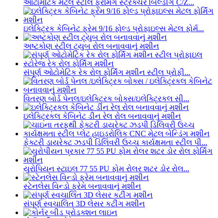
ઓટોમેટિક મેટલ સ્ટીલ ફ્રેમિંગ સ્ટ્રક્ચર બિલ્ડીંગ C/Z...
ઇલેક્ટ્રિક કેબિનેટ ફ્રેમ 9/16 ફોલ્ડ પ્રોફાઇલ્સ મેટલ ફોર્મ...
અષ્ટકોણ સ્ટીલ ટ્યુબ રોલ બનાવવાનું મશીન
સંપૂર્ણ ઓટોમેટિક રેક રોલ ફોર્મિંગ મશીન સ્ટીલ પ્રોફી...
વિતરણ બોર્ડ પેનલ/ઇલેક્ટ્રિક બોક્સ/ઇલેક્ટ્રિકલ સી...
ઇલેક્ટ્રિકલ કેબિનેટ ડીન રેલ રોલ બનાવવાનું મશીન
ફેક્ટરી ડાયરેક્ટ ઝડપી ડિલિવરી ઉચ્ચ કાર્યક્ષમતા સ્ટીલ પી...
યુરોપિયન સ્ટાઇલ 77 55 PU ફોમ રોલર શટર ડોર રોલ...
સ્ટેનલેસ વિન્ડો ફ્રેમ બનાવવાનું મશીન
સંપૂર્ણ સ્વચાલિત 3D લેસર કટીંગ મશીન