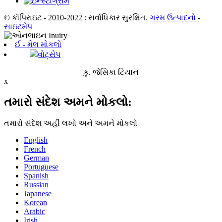
© કૉપિરાઇટ - 2010-2022 : સર્વાધિકાર સુરક્ષિત.
ગરમ ઉત્પાદનો
-
સાઇટમેપ
ઈ - મેલ મોકલો
વોટ્સેપ
કુ. જેસિકા ટિયાન
x
તમારો સંદેશ અમને મોકલો:
તમારો સંદેશ અહીં લખો અને અમને મોકલો
English
French
German
Portuguese
Spanish
Russian
Japanese
Korean
Arabic
Irish