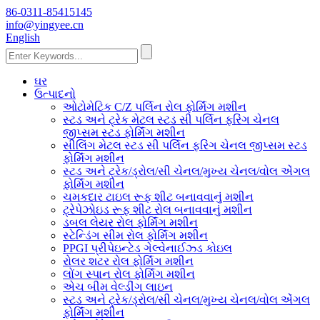
86-0311-85415145
info@yingyee.cn
English
ઘર
ઉત્પાદનો
ઓટોમેટિક C/Z પર્લિન રોલ ફોર્મિંગ મશીન
સ્ટડ અને ટ્રેક મેટલ સ્ટડ સી પર્લિન ફરિંગ ચેનલ
જીપ્સમ સ્ટડ ફોર્મિંગ મશીન
સીલિંગ મેટલ સ્ટડ સી પર્લિન ફરિંગ ચેનલ જીપ્સમ સ્ટડ
ફોર્મિંગ મશીન
સ્ટડ અને ટ્રેક/ડ્રોલ/સી ચેનલ/મુખ્ય ચેનલ/વોલ એંગલ
ફોર્મિંગ મશીન
ચમકદાર ટાઇલ રૂફ શીટ બનાવવાનું મશીન
ટ્રેપેઝોઇડ રૂફ શીટ રોલ બનાવવાનું મશીન
ડબલ લેયર રોલ ફોર્મિંગ મશીન
સ્ટેન્ડિંગ સીમ રોલ ફોર્મિંગ મશીન
PPGI પ્રીપેઇન્ટેડ ગેલ્વેનાઈઝ્ડ કોઇલ
રોલર શટર રોલ ફોર્મિંગ મશીન
લોંગ સ્પાન રોલ ફોર્મિંગ મશીન
એચ બીમ વેલ્ડીંગ લાઇન
સ્ટડ અને ટ્રેક/ડ્રોલ/સી ચેનલ/મુખ્ય ચેનલ/વોલ એંગલ
ફોર્મિંગ મશીન