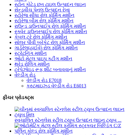
સ્ટોન કોટેડ છત ટાઇલ ઉત્પાદન લાઇન
સેન્ડવીચ પેનલ ઉત્પાદન રેખા
સ્ટોરેજ સીધા રોલ ફોર્મિંગ મશીન
સ્ટોરેજ બીમ રોલ ફોર્મિંગ મશીન
રાઉન્ડ ડાઉનપાઈપ રોલ ફોર્મિંગ મશીન
સ્ક્વેર ડાઉનસ્પાઈપ રોલ ફોર્મિંગ મશીન
કેબલ ટ્રે રોલ ફોર્મિંગ મશીન
સોલર પીવી બ્રેકેટ રોલ ફોર્મિંગ મશીન
ગાર્ડરેલ(હાઈવે) રોલ ફોર્મિંગ મશીન
સ્ટ્રેટનિંગ મશીન
ઓટો મેટલ પાઇપ કટીંગ મશીન
થ્રેડ રોલિંગ મશીન
ટ્રેપેઝોઇડ રૂફ શીટ બનાવવાનું મશીન
વેલ્ડીંગ રોડ
વેલ્ડીંગ રોડ E7018
કસ્ટમાઇઝ્ડ વેલ્ડીંગ રોડ E6013
ફીચર પ્રોડક્ટ્સ
સ્વચાલિત સ્ટેનલેસ સ્ટીલ ટ્યુબ ઉત્પાદન લાઇન ટ્યુબ ...