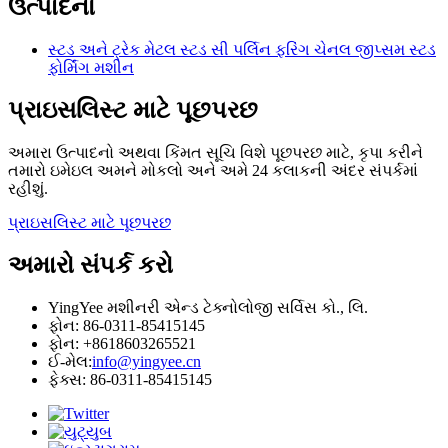
ઉત્પાદનો
સ્ટડ અને ટ્રેક મેટલ સ્ટડ સી પર્લિન ફરિંગ ચેનલ જીપ્સમ સ્ટડ
ફોર્મિંગ મશીન
પ્રાઇસલિસ્ટ માટે પૂછપરછ
અમારા ઉત્પાદનો અથવા કિંમત સૂચિ વિશે પૂછપરછ માટે, કૃપા કરીને
તમારો ઇમેઇલ અમને મોકલો અને અમે 24 કલાકની અંદર સંપર્કમાં
રહીશું.
પ્રાઇસલિસ્ટ માટે પૂછપરછ
અમારો સંપર્ક કરો
YingYee મશીનરી એન્ડ ટેક્નોલોજી સર્વિસ કો., લિ.
ફોન: 86-0311-85415145
ફોન: +8618603265521
ઈ-મેલ:
info@yingyee.cn
ફેક્સ: 86-0311-85415145