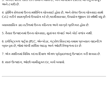
અને ટકાઉ છે.
4. ફોર્મિંગ રોલરમાં ઉચ્ચ મશીનિંગ ચોકસાઈ હોય છે, અને રોલર ઉચ્ચ ચોકસાઇ સાથે
Cr12 તરીકે સામગ્રીનો ઉપયોગ કરે છે
,
ગરમી
સારવાર, ઉપયોગ જીવન 10 વર્ષથી વધુ છે.
વ્યાવસાયિક ડાઇ સ્ટીલમાં ઉચ્ચ કઠિનતા અને વસ્ત્રો પ્રતિકાર હોય છે.
5. તૈયાર ઉત્પાદનમાં ઉચ્ચ ચોકસાઇ, સુસંગત લંબાઈ અને કોઈ વળાંક નથી.
6. ઇલેક્ટ્રિકલ પાર્ટ્સ (PLC, એન્કોડર, કંટ્રોલ સિસ્ટમ) તમામ પ્રખ્યાત ચાઇનીઝ
બ્રાન્ડ્સ છે, જેમાં લાંબી સર્વિસ લાઇફ અને ઓછી નિષ્ફળતા દર છે.
7. એક મશીનમાં વિવિધ કદના દિવાલ એંગલ પ્રોફાઇલ્સનું ઉત્પાદન કરી શકાય છે.
8. સારું ઉત્પાદન, ઓછો ખામીયુક્ત દર, ખર્ચ બચાવો.