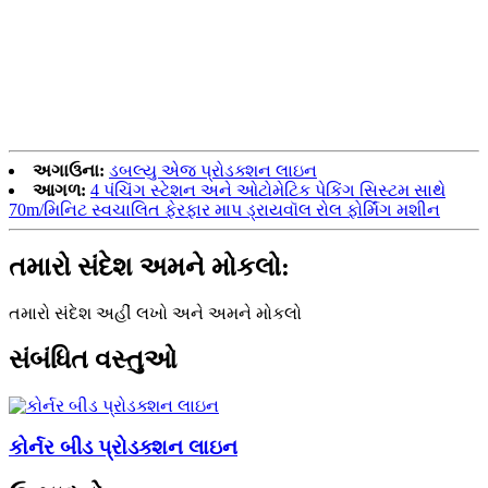
અગાઉના:
ડબલ્યુ એજ પ્રોડક્શન લાઇન
આગળ:
4 પંચિંગ સ્ટેશન અને ઓટોમેટિક પેકિંગ સિસ્ટમ સાથે
70m/મિનિટ સ્વચાલિત ફેરફાર માપ ડ્રાયવૉલ રોલ ફોર્મિંગ મશીન
તમારો સંદેશ અમને મોકલો:
તમારો સંદેશ અહીં લખો અને અમને મોકલો
સંબંધિત વસ્તુઓ
કોર્નર બીડ પ્રોડક્શન લાઇન