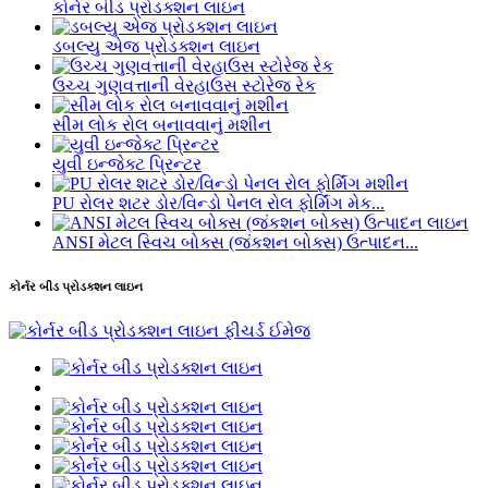
કોર્નર બીડ પ્રોડક્શન લાઇન
ડબલ્યુ એજ પ્રોડક્શન લાઇન
ઉચ્ચ ગુણવત્તાની વેરહાઉસ સ્ટોરેજ રેક
સીમ લોક રોલ બનાવવાનું મશીન
યુવી ઇન્જેક્ટ પ્રિન્ટર
PU રોલર શટર ડોર/વિન્ડો પેનલ રોલ ફોર્મિંગ મેક...
ANSI મેટલ સ્વિચ બોક્સ (જંકશન બોક્સ) ઉત્પાદન...
કોર્નર બીડ પ્રોડક્શન લાઇન