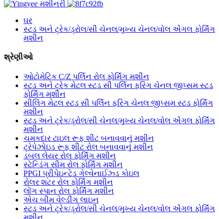
ઘર
સ્ટડ અને ટ્રેક/ડ્રોલ/સી ચેનલ/મુખ્ય ચેનલ/વોલ એંગલ ફોર્મિંગ
મશીન
શ્રેણીઓ
ઓટોમેટિક C/Z પર્લિન રોલ ફોર્મિંગ મશીન
સ્ટડ અને ટ્રેક મેટલ સ્ટડ સી પર્લિન ફરિંગ ચેનલ જીપ્સમ સ્ટડ
ફોર્મિંગ મશીન
સીલિંગ મેટલ સ્ટડ સી પર્લિન ફરિંગ ચેનલ જીપ્સમ સ્ટડ ફોર્મિંગ
મશીન
સ્ટડ અને ટ્રેક/ડ્રોલ/સી ચેનલ/મુખ્ય ચેનલ/વોલ એંગલ ફોર્મિંગ
મશીન
ચમકદાર ટાઇલ રૂફ શીટ બનાવવાનું મશીન
ટ્રેપેઝોઇડ રૂફ શીટ રોલ બનાવવાનું મશીન
ડબલ લેયર રોલ ફોર્મિંગ મશીન
સ્ટેન્ડિંગ સીમ રોલ ફોર્મિંગ મશીન
PPGI પ્રીપેઇન્ટેડ ગેલ્વેનાઈઝ્ડ કોઇલ
રોલર શટર રોલ ફોર્મિંગ મશીન
લોંગ સ્પાન રોલ ફોર્મિંગ મશીન
એચ બીમ વેલ્ડીંગ લાઇન
સ્ટડ અને ટ્રેક/ડ્રોલ/સી ચેનલ/મુખ્ય ચેનલ/વોલ એંગલ ફોર્મિંગ
મશીન