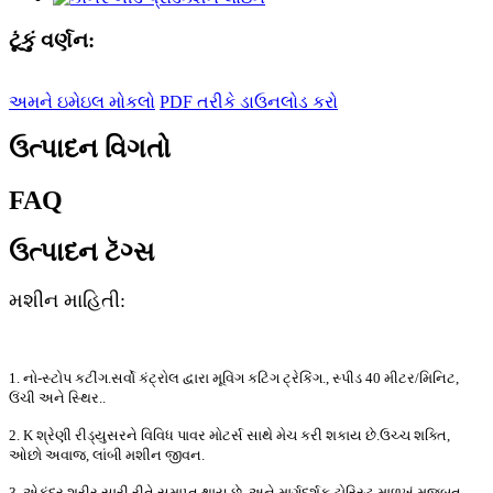
ટૂંકું વર્ણન:
અમને ઇમેઇલ મોકલો
PDF તરીકે ડાઉનલોડ કરો
ઉત્પાદન વિગતો
FAQ
ઉત્પાદન ટૅગ્સ
મશીન માહિતી:
1. નો-સ્ટોપ કટીંગ.સર્વો કંટ્રોલ દ્વારા મૂવિંગ કટિંગ ટ્રેકિંગ., સ્પીડ 40 મીટર/મિનિટ,
ઉંચી અને સ્થિર..
2. K શ્રેણી રીડ્યુસરને વિવિધ પાવર મોટર્સ સાથે મેચ કરી શકાય છે.ઉચ્ચ શક્તિ,
ઓછો અવાજ, લાંબી મશીન જીવન.
3. એકંદર શરીર સારી રીતે સમાપ્ત થાય છે, અને માર્ગદર્શક ટોરિસ્ટ માળખું મજબૂત