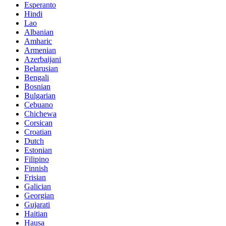
Esperanto
Hindi
Lao
Albanian
Amharic
Armenian
Azerbaijani
Belarusian
Bengali
Bosnian
Bulgarian
Cebuano
Chichewa
Corsican
Croatian
Dutch
Estonian
Filipino
Finnish
Frisian
Galician
Georgian
Gujarati
Haitian
Hausa