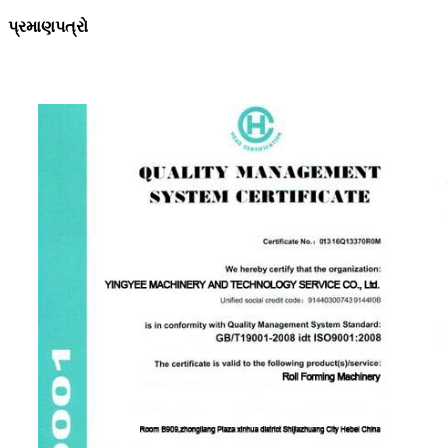
પ્રમાણપત્રો