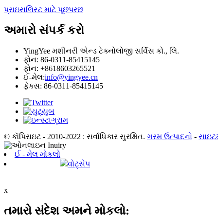
પ્રાઇસલિસ્ટ માટે પૂછપરછ
અમારો સંપર્ક કરો
YingYee મશીનરી એન્ડ ટેક્નોલોજી સર્વિસ કો., લિ.
ફોન: 86-0311-85415145
ફોન: +8618603265521
ઈ-મેલ:
info@yingyee.cn
ફેક્સ: 86-0311-85415145
© કૉપિરાઇટ - 2010-2022 : સર્વાધિકાર સુરક્ષિત.
ગરમ ઉત્પાદનો
-
સાઇટ
ઈ - મેલ મોકલો
વોટ્સેપ
x
તમારો સંદેશ અમને મોકલો: