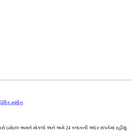
ોર્મિંગ મશીન
મારો ઇમેઇલ અમને મોકલો અને અમે 24 કલાકની અંદર સંપર્કમાં રહીશું.