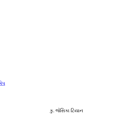
મેપ
કુ. જેસિકા ટિયાન