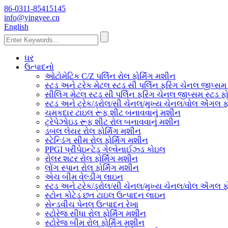
86-0311-85415145
info@yingyee.cn
English
ઘર
ઉત્પાદનો
ઓટોમેટિક C/Z પર્લિન રોલ ફોર્મિંગ મશીન
સ્ટડ અને ટ્રેક મેટલ સ્ટડ સી પર્લિન ફરિંગ ચેનલ જીપ્સમ 
સીલિંગ મેટલ સ્ટડ સી પર્લિન ફરિંગ ચેનલ જીપ્સમ સ્ટડ ફો
સ્ટડ અને ટ્રેક/ડ્રોલ/સી ચેનલ/મુખ્ય ચેનલ/વોલ એંગલ ફો
ચમકદાર ટાઇલ રૂફ શીટ બનાવવાનું મશીન
ટ્રેપેઝોઇડ રૂફ શીટ રોલ બનાવવાનું મશીન
ડબલ લેયર રોલ ફોર્મિંગ મશીન
સ્ટેન્ડિંગ સીમ રોલ ફોર્મિંગ મશીન
PPGI પ્રીપેઇન્ટેડ ગેલ્વેનાઈઝ્ડ કોઇલ
રોલર શટર રોલ ફોર્મિંગ મશીન
લોંગ સ્પાન રોલ ફોર્મિંગ મશીન
એચ બીમ વેલ્ડીંગ લાઇન
સ્ટડ અને ટ્રેક/ડ્રોલ/સી ચેનલ/મુખ્ય ચેનલ/વોલ એંગલ ફો
સ્ટોન કોટેડ છત ટાઇલ ઉત્પાદન લાઇન
સેન્ડવીચ પેનલ ઉત્પાદન રેખા
સ્ટોરેજ સીધા રોલ ફોર્મિંગ મશીન
સ્ટોરેજ બીમ રોલ ફોર્મિંગ મશીન