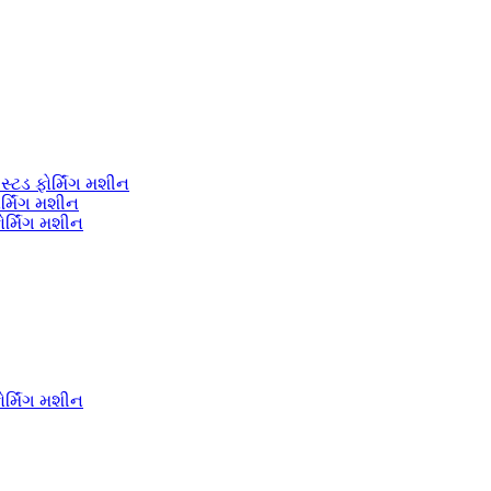
સ્ટડ ફોર્મિંગ મશીન
ર્મિંગ મશીન
ર્મિંગ મશીન
ર્મિંગ મશીન