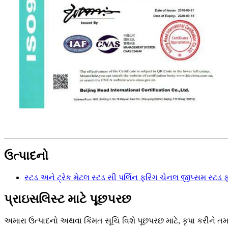
ઉત્પાદનો
સ્ટડ અને ટ્રેક મેટલ સ્ટડ સી પર્લિન ફરિંગ ચેનલ જીપ્સમ સ્ટડ ફ
પ્રાઇસલિસ્ટ માટે પૂછપરછ
અમારા ઉત્પાદનો અથવા કિંમત સૂચિ વિશે પૂછપરછ માટે, કૃપા કરીને ત