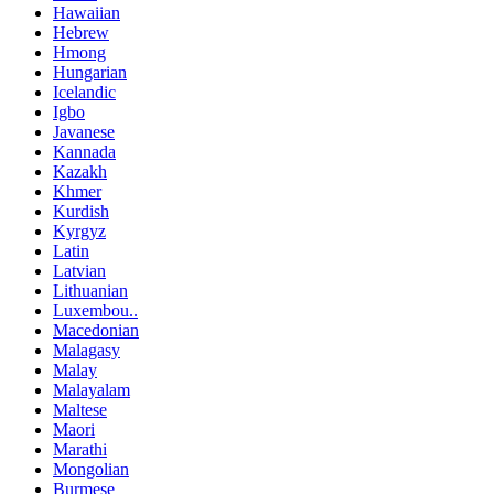
Hawaiian
Hebrew
Hmong
Hungarian
Icelandic
Igbo
Javanese
Kannada
Kazakh
Khmer
Kurdish
Kyrgyz
Latin
Latvian
Lithuanian
Luxembou..
Macedonian
Malagasy
Malay
Malayalam
Maltese
Maori
Marathi
Mongolian
Burmese