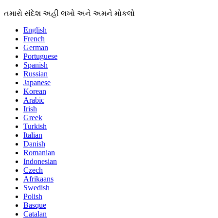
તમારો સંદેશ અહીં લખો અને અમને મોકલો
English
French
German
Portuguese
Spanish
Russian
Japanese
Korean
Arabic
Irish
Greek
Turkish
Italian
Danish
Romanian
Indonesian
Czech
Afrikaans
Swedish
Polish
Basque
Catalan