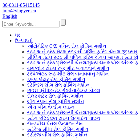
86-0311-85415145
info@yingyee.cn
English
ઘર
ઉત્પાદનો
ઓટોમેટિક C/Z પર્લિન રોલ ફોર્મિંગ મશીન
સ્ટડ અને ટ્રેક મેટલ સ્ટડ સી પર્લિન ફરિંગ ચેનલ જીપ્સમ 
સીલિંગ મેટલ સ્ટડ સી પર્લિન ફરિંગ ચેનલ જીપ્સમ સ્ટડ ફો
સ્ટડ અને ટ્રેક/ડ્રોલ/સી ચેનલ/મુખ્ય ચેનલ/વોલ એંગલ ફો
ચમકદાર ટાઇલ રૂફ શીટ બનાવવાનું મશીન
ટ્રેપેઝોઇડ રૂફ શીટ રોલ બનાવવાનું મશીન
ડબલ લેયર રોલ ફોર્મિંગ મશીન
સ્ટેન્ડિંગ સીમ રોલ ફોર્મિંગ મશીન
PPGI પ્રીપેઇન્ટેડ ગેલ્વેનાઈઝ્ડ કોઇલ
રોલર શટર રોલ ફોર્મિંગ મશીન
લોંગ સ્પાન રોલ ફોર્મિંગ મશીન
એચ બીમ વેલ્ડીંગ લાઇન
સ્ટડ અને ટ્રેક/ડ્રોલ/સી ચેનલ/મુખ્ય ચેનલ/વોલ એંગલ ફો
સ્ટોન કોટેડ છત ટાઇલ ઉત્પાદન લાઇન
સેન્ડવીચ પેનલ ઉત્પાદન રેખા
સ્ટોરેજ સીધા રોલ ફોર્મિંગ મશીન
સ્ટોરેજ બીમ રોલ ફોર્મિંગ મશીન