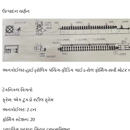
ઉત્પાદન વર્ણન
અનકોઈલર-હાઈડ્રોલિક પંચિંગ-ફીડિંગ ગાઈડ-રોલ ફોર્મિંગ-સર્વો મોટ
ટેકનિકલ વિગતો
ફ્રેમ: એક ટુકડો સ્ટીલ ફ્રેમ
અનકોઈલર: 2 ટન
ફોર્મિંગ સ્ટેશન: 20
ડ્રાઇવિંગ પ્રકાર: ગિયર ટ્રાન્સમિશન