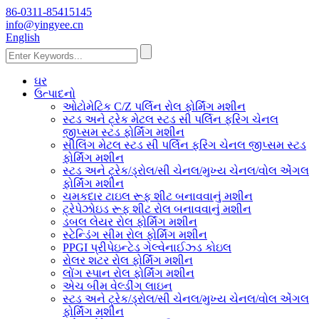
86-0311-85415145
info@yingyee.cn
English
ઘર
ઉત્પાદનો
ઓટોમેટિક C/Z પર્લિન રોલ ફોર્મિંગ મશીન
સ્ટડ અને ટ્રેક મેટલ સ્ટડ સી પર્લિન ફરિંગ ચેનલ
જીપ્સમ સ્ટડ ફોર્મિંગ મશીન
સીલિંગ મેટલ સ્ટડ સી પર્લિન ફરિંગ ચેનલ જીપ્સમ સ્ટડ
ફોર્મિંગ મશીન
સ્ટડ અને ટ્રેક/ડ્રોલ/સી ચેનલ/મુખ્ય ચેનલ/વોલ એંગલ
ફોર્મિંગ મશીન
ચમકદાર ટાઇલ રૂફ શીટ બનાવવાનું મશીન
ટ્રેપેઝોઇડ રૂફ શીટ રોલ બનાવવાનું મશીન
ડબલ લેયર રોલ ફોર્મિંગ મશીન
સ્ટેન્ડિંગ સીમ રોલ ફોર્મિંગ મશીન
PPGI પ્રીપેઇન્ટેડ ગેલ્વેનાઈઝ્ડ કોઇલ
રોલર શટર રોલ ફોર્મિંગ મશીન
લોંગ સ્પાન રોલ ફોર્મિંગ મશીન
એચ બીમ વેલ્ડીંગ લાઇન
સ્ટડ અને ટ્રેક/ડ્રોલ/સી ચેનલ/મુખ્ય ચેનલ/વોલ એંગલ
ફોર્મિંગ મશીન