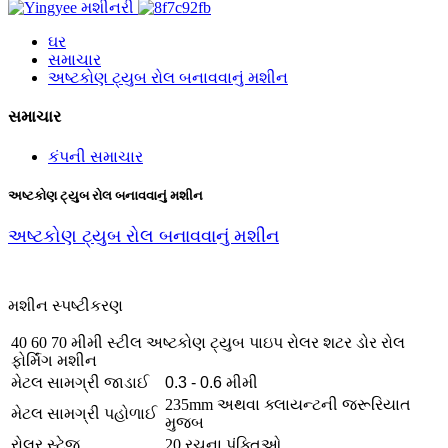
ઘર
સમાચાર
અષ્ટકોણ ટ્યુબ રોલ બનાવવાનું મશીન
સમાચાર
કંપની સમાચાર
અષ્ટકોણ ટ્યુબ રોલ બનાવવાનું મશીન
અષ્ટકોણ ટ્યુબ રોલ બનાવવાનું મશીન
મશીન સ્પષ્ટીકરણ
40 60 70 મીમી સ્ટીલ અષ્ટકોણ ટ્યુબ પાઇપ રોલર શટર ડોર રોલ
ફોર્મિંગ મશીન
મેટલ સામગ્રી જાડાઈ
0.3 - 0.6 મીમી
235mm અથવા ક્લાયન્ટની જરૂરિયાત
મેટલ સામગ્રી પહોળાઈ
મુજબ
રોલર સ્ટેજ
20 રચના પંક્તિઓ