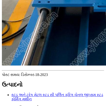
પોસ્ટ સમય: ડિસેમ્બર-18-2023
ઉત્પાદનો
સ્ટડ અને ટ્રેક મેટલ સ્ટડ સી પર્લિન ફરિંગ ચેનલ જીપ્સમ સ્ટડ
ફોર્મિંગ મશીન