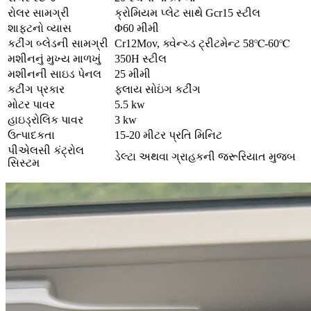
રોલર સામગ્રી
ક્રોમિયમ પ્લેટ સાથે Gcr15 સ્ટીલ
શાફ્ટનો વ્યાસ
Φ60 મીમી
કટીંગ બ્લેડની સામગ્રી
Cr12Mov, ક્વેન્ચ્ડ ટ્રીટમેન્ટ 58℃-60℃
મશીનનું મુખ્ય માળખું
350H સ્ટીલ
મશીનની સાઇડ પેનલ
25 મીમી
કટીંગ પ્રકાર
ફ્લાય સોઇંગ કટીંગ
મોટર પાવર
5.5 kw
હાઇડ્રોલિક પાવર
3 kw
ઉત્પાદકતા
15-20 મીટર પ્રતિ મિનિટ
પીએલસી કંટ્રોલ
ડેલ્ટા અથવા ગ્રાહકની જરૂરિયાત મુજબ
સિસ્ટમ