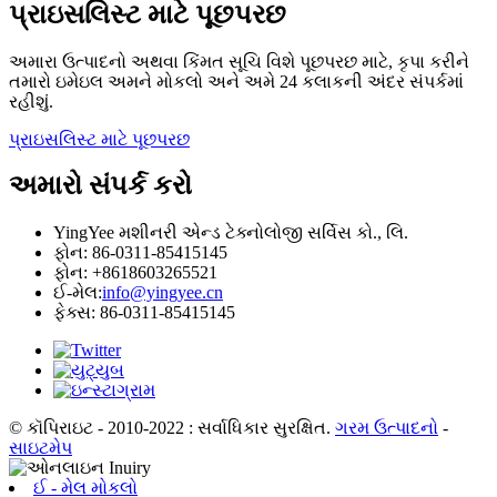
પ્રાઇસલિસ્ટ માટે પૂછપરછ
અમારા ઉત્પાદનો અથવા કિંમત સૂચિ વિશે પૂછપરછ માટે, કૃપા કરીને
તમારો ઇમેઇલ અમને મોકલો અને અમે 24 કલાકની અંદર સંપર્કમાં
રહીશું.
પ્રાઇસલિસ્ટ માટે પૂછપરછ
અમારો સંપર્ક કરો
YingYee મશીનરી એન્ડ ટેક્નોલોજી સર્વિસ કો., લિ.
ફોન: 86-0311-85415145
ફોન: +8618603265521
ઈ-મેલ:
info@yingyee.cn
ફેક્સ: 86-0311-85415145
© કૉપિરાઇટ - 2010-2022 : સર્વાધિકાર સુરક્ષિત.
ગરમ ઉત્પાદનો
-
સાઇટમેપ
ઈ - મેલ મોકલો